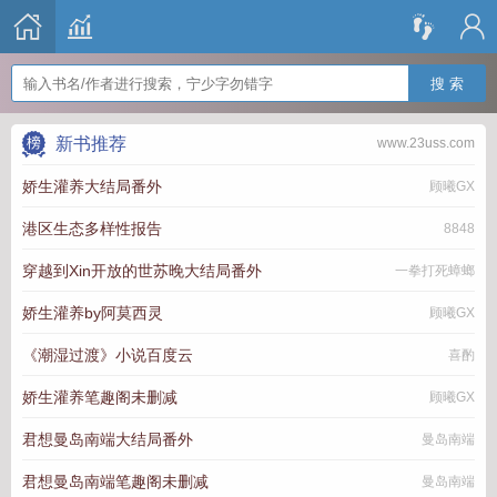
搜 索
新书推荐
www.23uss.com
娇生灌养大结局番外
顾曦GX
港区生态多样性报告
8848
穿越到Xin开放的世苏晚大结局番外
一拳打死蟑螂
娇生灌养by阿莫西灵
顾曦GX
《潮湿过渡》小说百度云
喜酌
娇生灌养笔趣阁未删减
顾曦GX
君想曼岛南端大结局番外
曼岛南端
君想曼岛南端笔趣阁未删减
曼岛南端