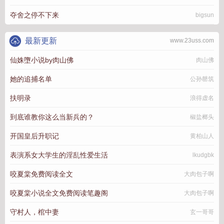
夺舍之停不下来
bigsun
最新更新
www.23uss.com
仙姝墮小说by肉山佛
肉山佛
她的追捕名单
公孙罄筑
扶明录
浪得虚名
到底谁教你这么当新兵的？
椒盐榔头
开国皇后升职记
黄柏山人
表演系女大学生的淫乱性爱生活
lkudgbk
咬夏棠免费阅读全文
大肉包子啊
咬夏棠小说全文免费阅读笔趣阁
大肉包子啊
守村人，棺中妻
玄一哥哥