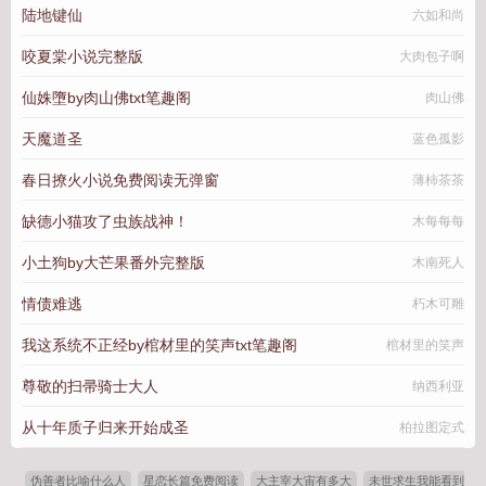
陆地键仙
六如和尚
咬夏棠小说完整版
大肉包子啊
仙姝墮by肉山佛txt笔趣阁
肉山佛
天魔道圣
蓝色孤影
春日撩火小说免费阅读无弹窗
薄柿茶茶
缺德小猫攻了虫族战神！
木每每每
小土狗by大芒果番外完整版
木南死人
情债难逃
朽木可雕
我这系统不正经by棺材里的笑声txt笔趣阁
棺材里的笑声
尊敬的扫帚骑士大人
纳西利亚
从十年质子归来开始成圣
柏拉图定式
伪善者比喻什么人
星恋长篇免费阅读
大主宰大宙有多大
未世求生我能看到