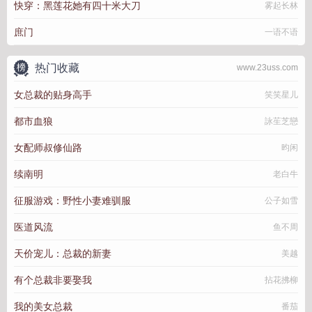
快穿：黑莲花她有四十米大刀
雾起长林
庶门
一语不语
热门收藏
www.23uss.com
女总裁的贴身高手
笑笑星儿
都市血狼
詠苼芝戀
女配师叔修仙路
昀闲
续南明
老白牛
征服游戏：野性小妻难驯服
公子如雪
医道风流
鱼不周
天价宠儿：总裁的新妻
美越
有个总裁非要娶我
拈花拂柳
我的美女总裁
番茄