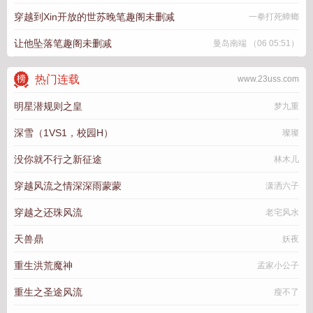
穿越到Xin开放的世苏晚笔趣阁未删减
一拳打死蟑螂
让他坠落笔趣阁未删减
曼岛南端 （06 05:51）
热门连载
www.23uss.com
明星潜规则之皇
梦九重
深雪（1VS1，校园H）
璨璨
没你就不行之新征途
林木儿
穿越风流之情深深雨蒙蒙
潇洒六子
穿越之还珠风流
老宅风水
天兽鼎
妖夜
重生洪荒魔神
孟家小公子
重生之圣途风流
瘦不了